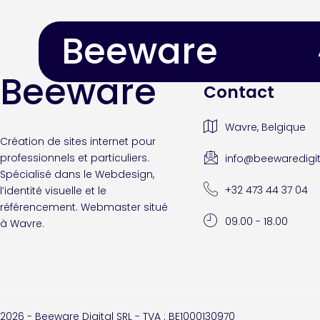
Beeware
Beeware
Contact
Wavre, Belgique
Création de sites internet pour
professionnels et particuliers.
info@beewaredigit
Spécialisé dans le Webdesign,
+32 473 44 37 04
l’identité visuelle et le
référencement. Webmaster situé
09.00 - 18.00
à Wavre.
2026 - Beeware Digital SRL - TVA : BE1000130970